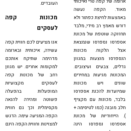
ארומה של קפה טרי ואיכותי
העובדים.
מאוד. הקפה נעשה
מכונות קפה
באמצעות לחיצת כפתור ולא
דורש מאמץ רב מידי, מלבד
לעסקים
תחזוקה שוטפת של מכונת
אספרסו נספרסו שנמצאת
אנו מציעים לכם חווית קפה
אצל הלקוח. מכונות
עשירה, איכותית ובארומה
הנספרסו מוצעות במגוון
מדהימה שתיקח אותכם
גדלים, צבעים ועיצובים.
למקומות אחרים. יש מגוון
המכונות מגיעות במחירים
רחב של מכונות קפה
שונים ויש מכונות
לעסקים מקצועיות
שמיועדות להכנת אספרסו
המופעלות בהפעלה
בלבד, מכונות עם מקציף
פשוטה ומהירה להנאה
חלב מובנה (כמו לטיסימה +
מקסימלית וכך גם חווית
). הייחודיות של מכונת
הקפה המגיעה עימה. הדגש
אספרסו נספרסו הינה
למצוינות וחווית הקפה הינם