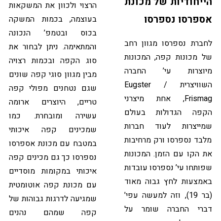
הייחודיות של מכונת
הרצוי ולכוון את המשקאות
אספרסו נספרסו
בעוצמה, בכמות המשקה
בכוס ובטמפ’ הנכונה
לחברת נספרסו מגוון רחב
והמתאימה. ניתן לבחור את
של מכונות קפה, המכונות
סוג הקפה ובכמות רצויה
מיוצרות עי’ החברה
מבין מגוון סוגי קפה שונים
השוויצרית Eugster /
שגם נטחנים מפולי קפה
Frismag, אחת מיצרני
טריים, היוצרים ארומה
הקפה הגדולות בעולם
עשירה ומובחרת. כמו
שמייצרות לעוד חברות
שמכינים קפה איכותי
מלבד נספרסו ורק מרחיבות
במטבח עם מכונת אספרסו
את הקו עם הזמן. המכונות
נספרסו כך גם מכינים קפה
שפותחו עי’ נספרסו עובדות
איכותי במקומות מוסדיים
באמצעות לחץ גבוה מאוד
עם מכונת קפה אוטומטית
(בר 19), וזה למעשה עפי’
שמגיעה לדרגות גבוהות של
דברי החברה שומר על
קפה שמהם נהנים