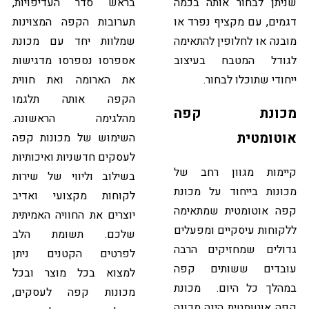
שניתן לבחור אותה בכמה
בראש סדר העדיפויות,
דגמים, עם מקציף נפרד או
תערובות הקפה המצוינות
מובנה או לחלופין להתאימה
שמלוות יחד עם מכונת
לגודל המטבח בעיצוב
אספרסו נספרסו מדגישות
ייחודי שתוכלו לבחור.
את הארומה ואת חווית
הקפה אותה תלגמו
מכונת קפה
מהלגימה הראשונה.
אוטומטית
השימוש של מכונות קפה
לעסקים חדשניות ואיכותיות
קיימות מגוון רחב של
בשילוב וליווי של שירות
מכונות בייחוד על מכונת
לקוחות מקצועי ואדיב
קפה אוטומטית שמתאימה
יוצרים את החוויה האמיתית
ללקוחות עיסקיים ומפעלים
שלכם. תשומת הלב
גדולים שמחזיקים הרבה
לפרטים הקטנים ניתן
עובדים ששותים קפה
למצוא בכל מוצר ובכל
במהלך כל היום. מכונת
מכונות קפה לעסקים,
קפה אוטומטית הינה מכונה