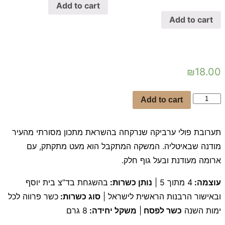
5
out
Add to cart
of
5
Add to cart
₪
18.00
קפסולות
Add to cart
גרנד
–
תערובת פולי ערביקה שנרקחה בהשראת מתכון מסורתי מהעיר
Espresso
מודנה שבאיטליה. המשקה המתקבל הוא מעט מתקתק, עם
Grand
ארומה מעודנת ובעל גוף חלק.
quantity
עוצמה:
4 מתוך 5 |
נותן כשרות:
בהשגחת בד”צ בית יוסף
ובאישור הרבנות הראשית לישראל |
סוג כשרות:
כשר פרווה לכל
ימות השנה
כשר לפסח
|
משקל יחידה:
8 גרם