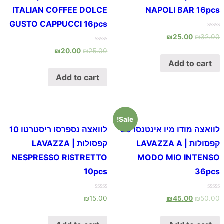
ITALIAN COFFEE DOLCE
NAPOLI BAR 16pcs
GUSTO CAPPUCCI 16pcs
Rated
₪
25.00
₪
32.00
0
out
Rated
₪
20.00
₪
25.00
of
0
5
out
Add to cart
of
5
Add to cart
Sale!
לוואצה מודו מיו אינטנסו 36
לוואצה נספרסו ריסטרטו 10
קפסולות | LAVAZZA A
קפסולות | LAVAZZA
NESPRESSO RISTRETTO
MODO MIO INTENSO
10pcs
36pcs
Rated
Rated
₪
15.00
₪
45.00
₪
50.00
0
0
out
out
of
of
5
5