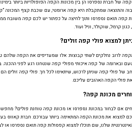
קפה של חברת נספרסו הן בין מכונות הקפה הפופולריות ביותר בימינ
וה והתוצאה שמתקבלת היא קפה ארומטי, עם שכבת קצף המכונה “קרמה
 קפה תואם נספרסו ותוך לחיצה על כפתור יש לכם קפה משובח ממש כ
 כגון קרמל, שוקולד, וניל ועוד.
יתן למצוא פולי קפה זולים?
קפה לרוב נחלקים לשתי קבוצות: אלו שמעדיפים את הקפה שלהם ט
ם ובארומה של קפה איכותי מפולי קפה שנטחנו רגע לפני ההכנה. בע
ב של פולי קפה שניתן לרכוש, שיתאימו לכל חך. פולי קפה זולים הם כ
ת פולי הקפה האהובים עליכם.
וחרים מכונת קפה?
ים אם לבחור במכונת נספרסו או מכונת קפה טוחנת פולים? מחפשים 
כם למצוא את מכונת הקפה המתאימה ביותר עבורכם. חברת קאווס בעלת 
אינטרנטית שלנו, שם תוכלו למצוא קפסולות קפה תואם נספרסו או לב