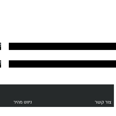
מכונות קפה מקצועיות
פולי קפה
צור קשר
ניווט מהיר
053-433-5584
תקנון האתר