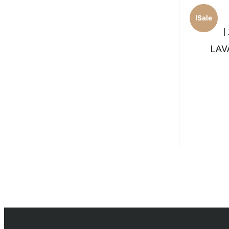
Sale!
 ק”ג |
LAV