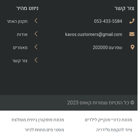
צור קשר
ניווט מהיר
053-433-5584
תקנון האתר
kavos.customers@gmail.com
אודות
שפרעם 202000
מאמרים
צור קשר
© כל הזכויות שמורות קאווס 2023
מכונת כדורי פנקייק לילדים
מכונת פופקורן ביתית מומלצת
ציוד להקמת גלידריה
מסנני מים מתחת לכיור