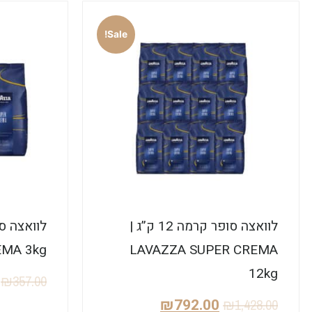
Sale!
לוואצה סופר קרמה 12 ק”ג |
EMA 3kg
LAVAZZA SUPER CREMA
12kg
₪
357.00
₪
792.00
₪
1,428.00