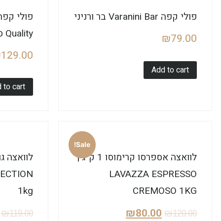
פולי קפה Varanini Bar בר ורניני
Quality סן מרטינו ערביקה
₪
79.00
₪
129.00
Add to cart
 to cart
Sale!
לוואצה אספרסו קרימוסו 1 ק”ג |
LECTION
LAVAZZA ESPRESSO
1kg
CREMOSO 1KG
₪
80.00
₪
119.00
₪
120.00