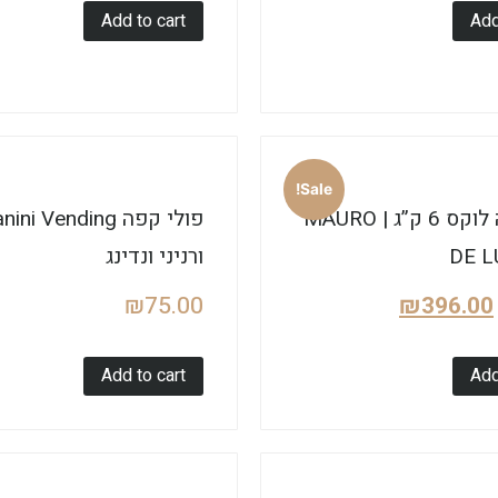
Add to cart
Add
Sale!
מאורו דה לוקס 6 ק”ג | MAURO
פולי קפה ni Vending
DE L
ורניני ונדינג
₪
75.00
₪
396.00
Add to cart
Add